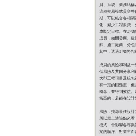
員、系統、業務結構
這種交易模式貫穿整
期，可以結合各相關
化，減少工程浪費，
成既定目標。在IP
成員，如開發商、建
師、施工廠商、分包
其中，透過IPD的合
成員的風險和利益一
低風險及共同分享利
大型工程項目及統包
有一定的困難度，但是
概念，並得到效益。
當高的，若能在設計
風險，找尋最佳設計
所以就上述論點來看
模式，會影響各專業
案的順序。對業主而