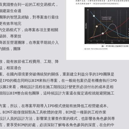
及實踐整合到一起的工程交易模式，
個建築生命週
團隊的智慧及經驗，對專案進行最佳
更有效率地完
D的交易模式下，由專案各項主要相關
築師、專業技
商甚至營運團隊，在專案早期就介入
約關係，團隊
致，能有效節省工程費用、工期、降
益，相當適合
案。在國內環境要突破傳統契約關係，重新建立利益分享的IPD團隊是
IPD的概念同時以BIM來執行專案，在一般統包案仍是有機會執行IPD
以圖2來看，傳統設計流程在施工階段設計變更所必須付出的成本是相
階段以BIM整合統包團隊，這時候設計方案還在擬定過程就能避開施工
方案，所以，在專案早期導入IPD模式便能有效降低工程營建成本。
，BIM不能僅僅歸類為工具軟體的使用，BIM是一種新的工程作業
設計人員的設計方法，影響業主審查作業的模式，也影響各角色參與專
言，要享受BIM的好處，必須深刻了解每各角色參與的深度，在合約中