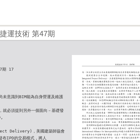
 - 捷運技術 第47期
期 17
尚未意識到BIM能為自身營運及維護
，就必須提到另外一個面向－基礎發
,
oject Delivery)，美國建築師協會
礎發布IPD的交易模式，將人