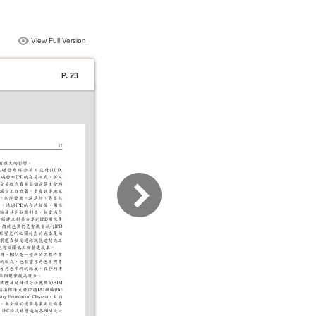
View Full Version
P. 23