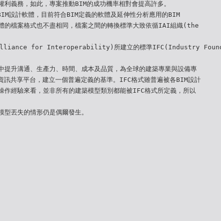
權利義務，如此，專案推動BIM的成功機率相對會提高許多。
BIM設計軟體，目前符合BIM定義的軟體及延伸性分析應用的BIM
體的檔案格式也不盡相同，檔案之間的轉換標準大致依循IAI組織(the
Alliance for Interoperability)所建立的標準IFC(Industry Foun
中提升溝通、生產力、時間、成本及品質，為全球的建築專業與設備專
)的資訊共享平台，建立一個普遍定義的基準。IFC格式雖普遍被各BIM設計
操作經驗來看，並非所有的建築模型類別都能被IFC格式所定義，所以
模型丟失的情形仍是偶爾發生。